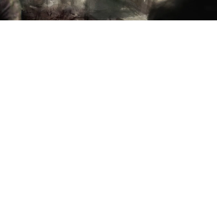
A Clan That Slays
Together
Stays Together
Lorem ipsum dolor sit amet, consectetur
adipiscing elit. Etiam molestie nisi a
interdum dictum. Aliquam vel felis sem.
Pellentesque volutpat, massa id tempor
interdum, sapien elit efficitur metus, id
placerat odio augue a nibh. Duis