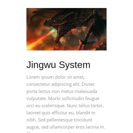
Jingwu System
Lorem ipsum dolor sit amet,
consectetur adipiscing elit. Donec
porta lectus non metus malesuada
vulputate. Morbi sollicitudin feugiat
orci eu scelerisque. Nunc tellus tortor,
laoreet quis efficitur eu, blandit in
nibh. Sed pellentesque tincidunt
augue, sed ullamcorper eros lacinia in.