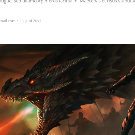
augue, sed ullamcorper eros lacinia in. Maecenas et risus vulputate
23. Juni 2017
mail.com