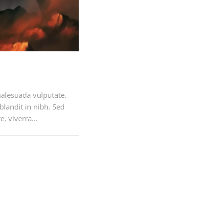
malesuada vulputate.
 blandit in nibh. Sed
, viverra...