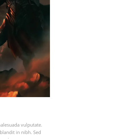
malesuada vulputate.
 blandit in nibh. Sed