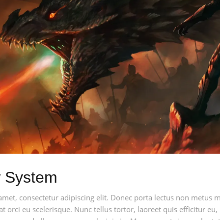
w System
amet, consectetur adipiscing elit. Donec porta lectus non metus 
at orci eu scelerisque. Nunc tellus tortor, laoreet quis efficitur eu,