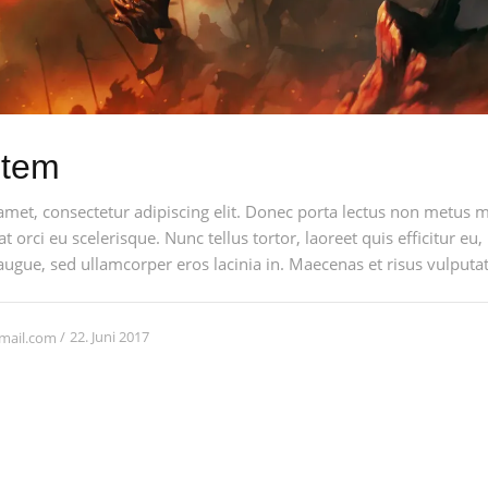
stem
amet, consectetur adipiscing elit. Donec porta lectus non metus 
at orci eu scelerisque. Nunc tellus tortor, laoreet quis efficitur eu,
augue, sed ullamcorper eros lacinia in. Maecenas et risus vulputate
22. Juni 2017
mail.com