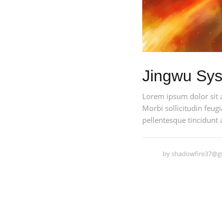
Jingwu Sy
Lorem ipsum dolor sit 
Morbi sollicitudin feugi
pellentesque tincidunt 
by
shadowfire37@g