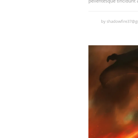
pellentesque tincidunt 
by
shadowfire37@g