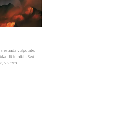
malesuada vulputate.
 blandit in nibh. Sed
, viverra...