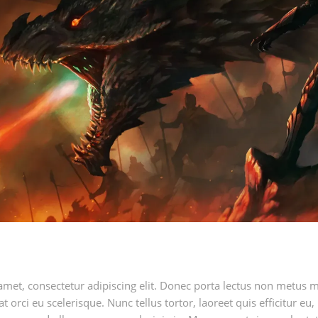
amet, consectetur adipiscing elit. Donec porta lectus non metus 
at orci eu scelerisque. Nunc tellus tortor, laoreet quis efficitur eu,