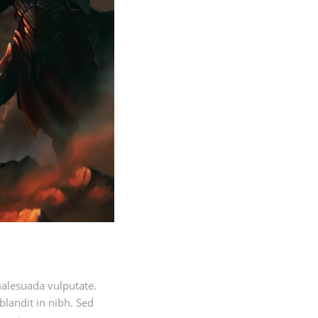
malesuada vulputate.
 blandit in nibh. Sed