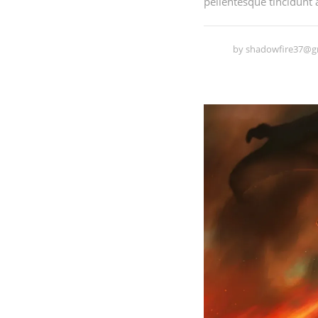
pellentesque tincidunt 
by
shadowfire37@g