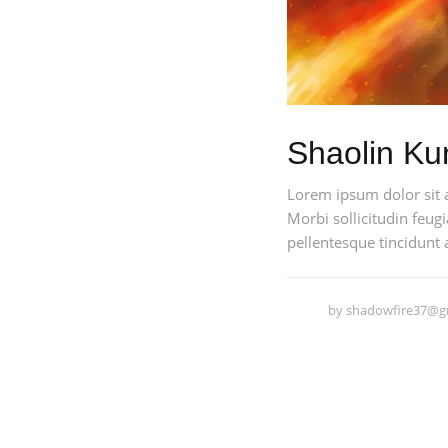
Shaolin Ku
Lorem ipsum dolor sit 
Morbi sollicitudin feugi
pellentesque tincidunt 
by
shadowfire37@g