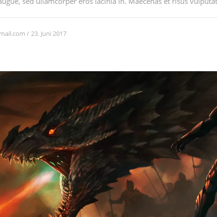
augue, sed ullamcorper eros lacinia in. Maecenas et risus vulputate
23. Juni 2017
mail.com