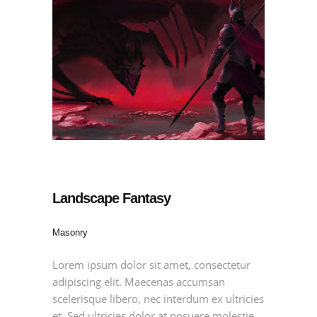
Landscape Fantasy
Masonry
Lorem ipsum dolor sit amet, consectetur
adipiscing elit. Maecenas accumsan
scelerisque libero, nec interdum ex ultricies
et. Sed ultricies dolor at posuere molestie.