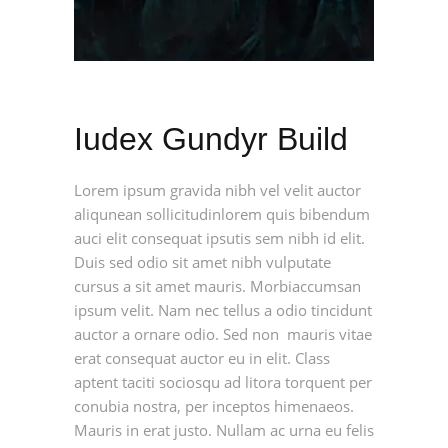
Iudex Gundyr Build
Lorem ipsum gravida nibh vel velit auctor
aliqunean sollicitudinlorem quis bibendum
auci elit consequat ipsutis sem nibh id elit.
Duis sed odio sit amet nibh vulputate
cursus a sit amet mauris. Morbiaccumsan
ipsum velit. Nam nec tellus a odio tincidunt
auctor a ornare odio. Sed non mauris vitae
erat consequat auctor eu in elit. Class
aptent taciti sociosqu ad litora torquent per
conubia nostra, per inceptos himenaeos.
Mauris in erat justo. Nullam ac urna eu felis