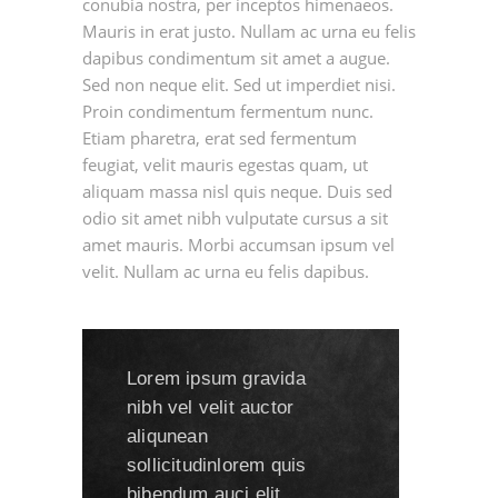
conubia nostra, per inceptos himenaeos.
Mauris in erat justo. Nullam ac urna eu felis
dapibus condimentum sit amet a augue.
Sed non neque elit. Sed ut imperdiet nisi.
Proin condimentum fermentum nunc.
Etiam pharetra, erat sed fermentum
feugiat, velit mauris egestas quam, ut
aliquam massa nisl quis neque. Duis sed
odio sit amet nibh vulputate cursus a sit
amet mauris. Morbi accumsan ipsum vel
velit. Nullam ac urna eu felis dapibus.
Lorem ipsum gravida
nibh vel velit auctor
aliqunean
sollicitudinlorem quis
bibendum auci elit