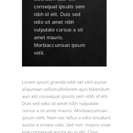
consequat ipsutis sem
nibh id elit. Duis sed
odio sit amet nibh
vulputate cursus a sit
amet mauris.
Morbiaccumsan ipsum
velit.
Lorem ipsum gravida nibh vel velit auctor
aliqunean sollicitudinlorem quis bibendum
auci elit consequat ipsutis sem nibh id elit.
Duis sed odio sit amet nibh vulputate
cursus a sit amet mauris. Morbiaccumsan
ipsum velit. Nam nec tellus a odio tincidunt
auctor a ornare odio. Sed non mauris vitae
erat consequat auctor eu in elit. Class