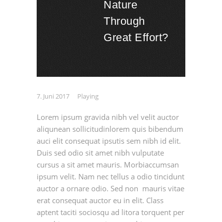
Nature
Through
Great Effort?
7. Juni 2017
Playing
Lorem ipsum gravida nibh vel velit auctor
aliqunean sollicitudinlorem quis bibendum
auci elit consequat ipsutis sem nibh id elit.
Duis sed odio sit amet nibh vulputate
cursus a sit amet mauris. Morbiaccumsan
ipsum velit. Nam nec tellus a odio tincidunt
auctor a ornare odio. Sed non mauris vitae
erat consequat auctor eu in elit. Class
aptent taciti sociosqu ad litora torquent per