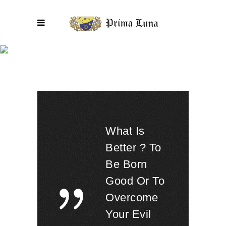
Rise And Rise Until
Blog
What Is
Better ? To
Be Born
Good Or To
Overcome
Your Evil