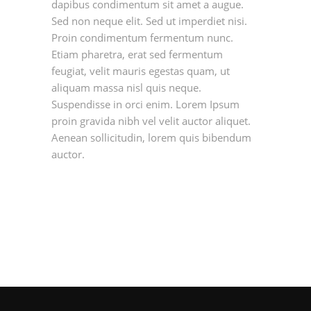
dapibus condimentum sit amet a augue.
Sed non neque elit. Sed ut imperdiet nisi.
Proin condimentum fermentum nunc.
Etiam pharetra, erat sed fermentum
feugiat, velit mauris egestas quam, ut
aliquam massa nisl quis neque.
Suspendisse in orci enim. Lorem Ipsum
proin gravida nibh vel velit auctor aliquet.
Aenean sollicitudin, lorem quis bibendum
auctor.